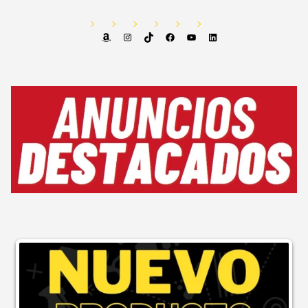
Amazon
Instagram
TikTok
Facebook
YouTube
LinkedIn