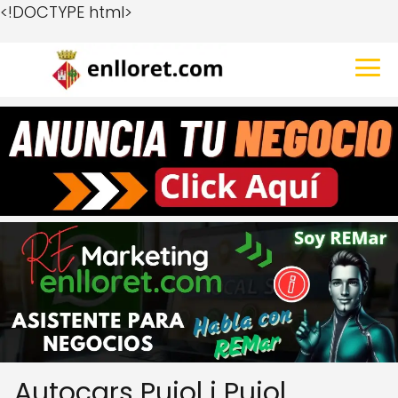
<!DOCTYPE html>
Autocars Pujol i Pujol