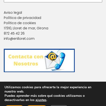
Aviso legal
Política de privacidad
Política de cookies
17310, Lloret de mar, Girona
872 45 42 26
info@enlloret.com
Agencias en Otras Localidades
Utilizamos cookies para ofrecerte la mejor experiencia en
nuestra web.
Puedes aprender más sobre qué cookies utilizamos o
Optimized by Seraphinite Accelerator
desactivarlas en los
ajustes
.
Turns on site high speed to be attractive for people and search engines.