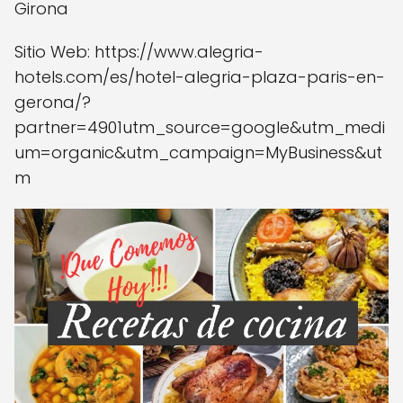
Girona
Sitio Web: https://www.alegria-
hotels.com/es/hotel-alegria-plaza-paris-en-
gerona/?
partner=4901utm_source=google&utm_medi
um=organic&utm_campaign=MyBusiness&ut
m